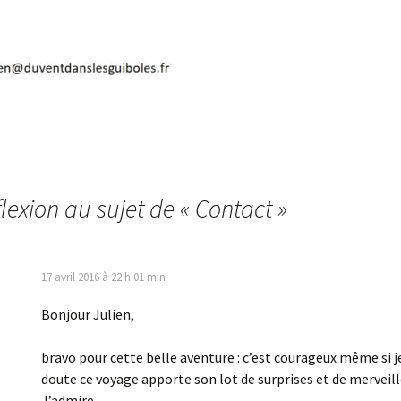
lexion au sujet de «
Contact
»
17 avril 2016 à 22 h 01 min
Bonjour Julien,
bravo pour cette belle aventure : c’est courageux même si j
doute ce voyage apporte son lot de surprises et de mervei
J’admire…