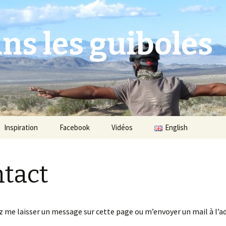
ns les guiboles
Inspiration
Facebook
Vidéos
English
tact
Le matériel
Le vélo
Le projet
Habillage
 me laisser un message sur cette page ou m’envoyer un mail à l’a
Contact