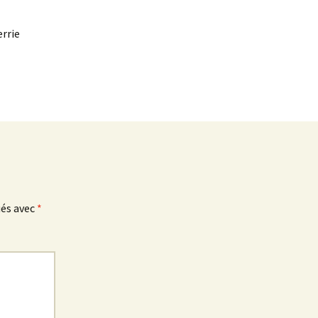
rrie
ués avec
*