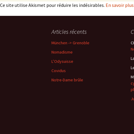
Ce site utilise Akismet pour réduire les indésirables.
En savoir plu
Articles récents
C
München -> Grenoble
C
N
Nomadisme
L
L’Odysuisse
L
Covidus
M
Notre-Dame brûle
c
p
J