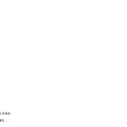
e n’en
lles…