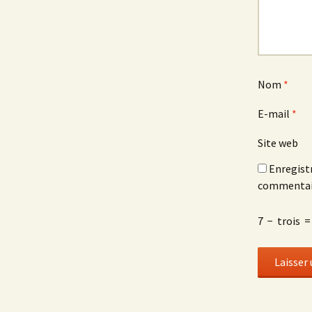
Nom
*
E-mail
*
Site web
Enregist
commentai
7
−
trois