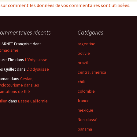
s sur comment les données de vos commentaires sont utilisées
.
ommentaires récents
Catégories
HARNET Françoise
dans
argentine
omadisme
bolivie
aure-Elie
dans
L’Odysuisse
brazil
es Quillet
dans
L’Odysuisse
central america
aman
dans
Ceylan,
chili
yclotourisme dans les
colombie
lantations de thé
france
ulien
dans
Basse Californie
mexique
Non classé
panama