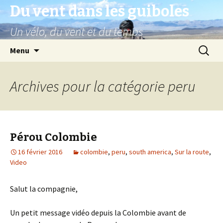
Du vent dans les guiboles
Un vélo, du vent et du temps
Aller
Recherc
Menu
au
contenu
principal
Archives pour la catégorie peru
Pérou Colombie
16 février 2016
colombie
,
peru
,
south america
,
Sur la route
,
Video
Salut la compagnie,
Un petit message vidéo depuis la Colombie avant de