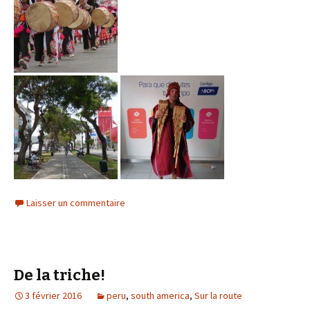
Laisser un commentaire
De la triche!
3 février 2016
peru
,
south america
,
Sur la route