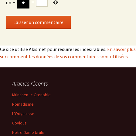
un
−
=
Ce site utilise Akismet pour réduire les indésirables.
En savoir plus
sur comment les données de vos commentaires sont utilisées
.
Articles récents
München -> Grenoble
Nomadisme
L’Odysuisse
Covidus
Notre-Dame brûle